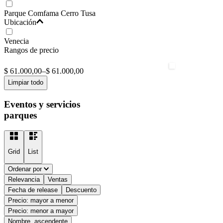
Parque Comfama Cerro Tusa
Ubicación
Venecia
Rangos de precio
$ 61.000,00
–
$ 61.000,00
Limpiar todo
Eventos y servicios
parques
Grid
List
Ordenar por
Relevancia
Ventas
Fecha de release
Descuento
Precio: mayor a menor
Precio: menor a mayor
Nombre, ascendente