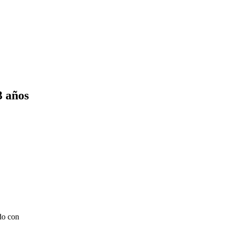
3 años
do con
..