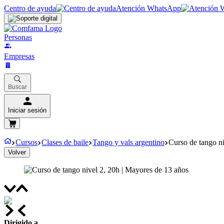
Centro de ayuda
Atención WhatsApp
Personas
Empresas
Buscar
Iniciar sesión
Cursos
Clases de baile
Tango y vals argentino
Curso de tango ni
Volver
Dirigido a