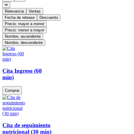
Relevancia
Ventas
Fecha de release
Descuento
Precio: mayor a menor
Precio: menor a mayor
Nombre, ascendente
Nombre, descendente
Cita Ingreso (60
min)
Comprar
Cita de seguimiento
nutricional (30 min)