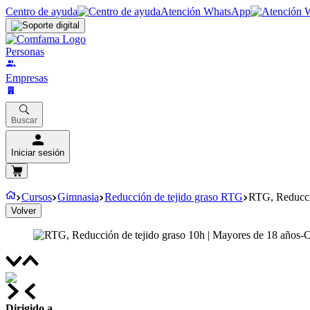
Centro de ayuda
Atención WhatsApp
Personas
Empresas
Buscar
Iniciar sesión
Cursos
Gimnasia
Reducción de tejido graso RTG
RTG, Reducci
Volver
Dirigido a