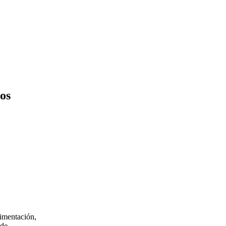
os
limentación,
de...