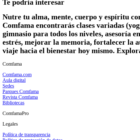
Te podría interesar
Nutre tu alma, mente, cuerpo y espíritu c
Comfama encontrarás clases variadas (yoga
gimnasio para todos los niveles, asesoría e
estrés, mejorar la memoria, fortalecer la a
viaje hacia el bienestar hoy mismo. Explor
Comfama
Comfama.com
Aula digital
Sedes
Parques Comfama
Revista Comfama
Bibliotecas
ComfamaPro
Legales
Política de transparencia