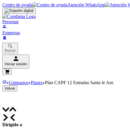
Centro de ayuda
Atención WhatsApp
Personas
Empresas
Buscar
Iniciar sesión
Gimnasios
Planes
Plan CAPF 12 Entradas Santa fe Ant.
Volver
Dirigido a