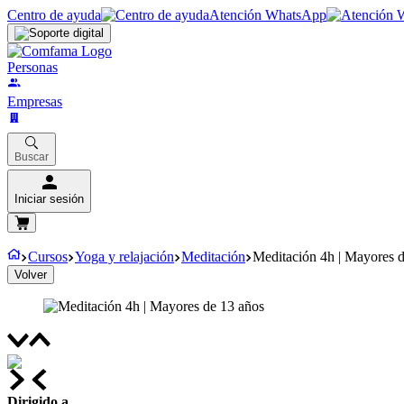
Centro de ayuda
Atención WhatsApp
Personas
Empresas
Buscar
Iniciar sesión
Cursos
Yoga y relajación
Meditación
Meditación 4h | Mayores 
Volver
Dirigido a