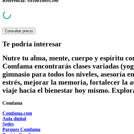
Referencia
:
S410010091590
Consultar precio
Te podría interesar
Nutre tu alma, mente, cuerpo y espíritu c
Comfama encontrarás clases variadas (yoga
gimnasio para todos los niveles, asesoría e
estrés, mejorar la memoria, fortalecer la a
viaje hacia el bienestar hoy mismo. Explor
Comfama
Comfama.com
Aula digital
Sedes
Parques Comfama