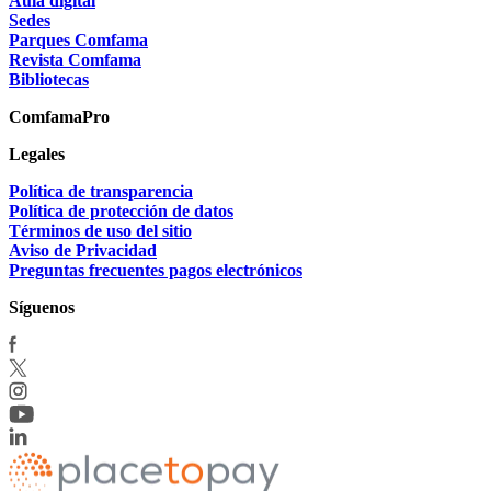
Aula digital
Sedes
Parques Comfama
Revista Comfama
Bibliotecas
ComfamaPro
Legales
Política de transparencia
Política de protección de datos
Términos de uso del sitio
Aviso de Privacidad
Preguntas frecuentes pagos electrónicos
Síguenos