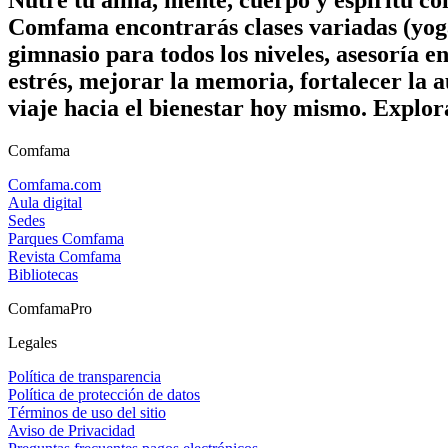
Nutre tu alma, mente, cuerpo y espíritu c
Comfama encontrarás clases variadas (yoga
gimnasio para todos los niveles, asesoría e
estrés, mejorar la memoria, fortalecer la a
viaje hacia el bienestar hoy mismo. Explor
Comfama
Comfama.com
Aula digital
Sedes
Parques Comfama
Revista Comfama
Bibliotecas
ComfamaPro
Legales
Política de transparencia
Política de protección de datos
Términos de uso del sitio
Aviso de Privacidad