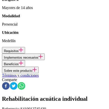
Mayores de 14 años
Modalidad
Presencial
Ubicación
Medellín
Requisitos
Implementos necesarios
Beneficios
Sobre este producto
Términos y condiciones
Comparte
Rehabilitación acuática individual
Referencia
:
S410012745430