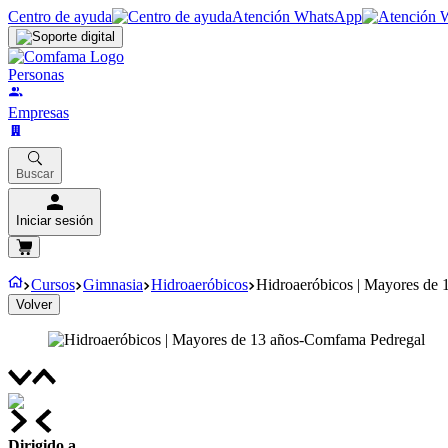
Centro de ayuda
Atención WhatsApp
Personas
Empresas
Buscar
Iniciar sesión
Cursos
Gimnasia
Hidroaeróbicos
Hidroaeróbicos | Mayores de
Volver
Dirigido a