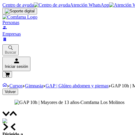
Centro de ayuda
Atención WhatsApp
Personas
Empresas
Buscar
Iniciar sesión
Cursos
Gimnasia
GAP | Glúteo abdomen y piernas
GAP 10h | M
Volver
Dirigido a