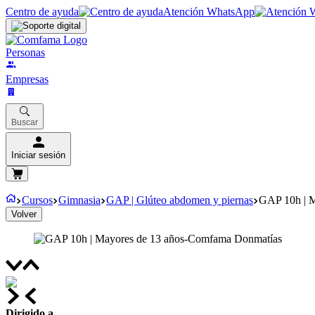
Centro de ayuda
Atención WhatsApp
Personas
Empresas
Buscar
Iniciar sesión
Cursos
Gimnasia
GAP | Glúteo abdomen y piernas
GAP 10h | 
Volver
Dirigido a