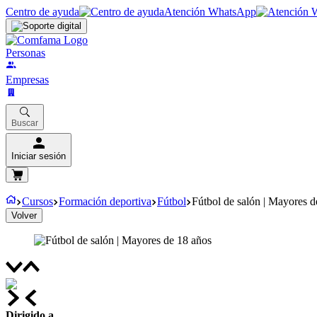
Centro de ayuda
Atención WhatsApp
Personas
Empresas
Buscar
Iniciar sesión
Cursos
Formación deportiva
Fútbol
Fútbol de salón | Mayores d
Volver
Dirigido a