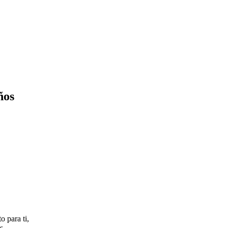
ños
o para ti,
 ...