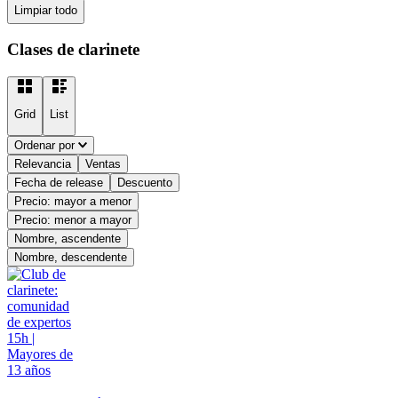
Limpiar todo
Clases de clarinete
Grid
List
Ordenar por
Relevancia
Ventas
Fecha de release
Descuento
Precio: mayor a menor
Precio: menor a mayor
Nombre, ascendente
Nombre, descendente