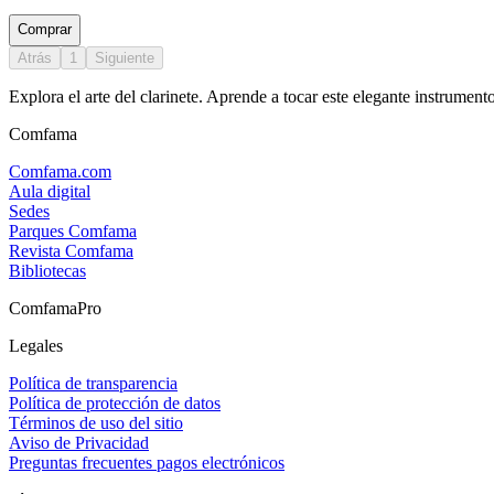
Comprar
Atrás
1
Siguiente
Explora el arte del clarinete. Aprende a tocar este elegante instrumen
Comfama
Comfama.com
Aula digital
Sedes
Parques Comfama
Revista Comfama
Bibliotecas
ComfamaPro
Legales
Política de transparencia
Política de protección de datos
Términos de uso del sitio
Aviso de Privacidad
Preguntas frecuentes pagos electrónicos