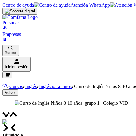
Centro de ayuda
Atención WhatsApp
Personas
Empresas
Buscar
Iniciar sesión
Cursos
Inglés
Inglés para niños
Curso de Inglés Niños 8-10 año
Volver
Dirigido a