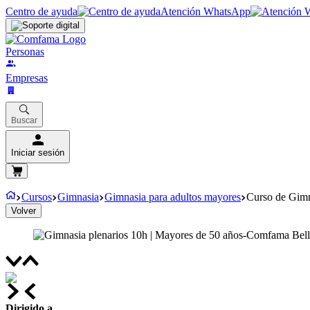
Centro de ayuda
Atención WhatsApp
Personas
Empresas
Buscar
Iniciar sesión
Cursos
Gimnasia
Gimnasia para adultos mayores
Curso de Gimn
Volver
Dirigido a