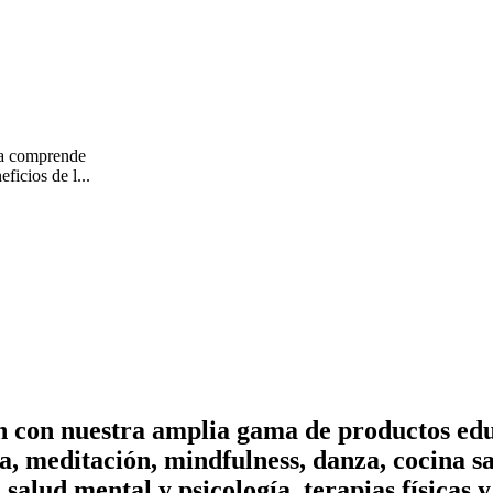
a comprende
ficios de l...
on con nuestra amplia gama de productos edu
, meditación, mindfulness, danza, cocina sa
n salud mental y psicología, terapias físicas