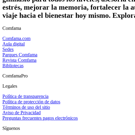
estrés, mejorar la memoria, fortalecer la a
viaje hacia el bienestar hoy mismo. Explor
Comfama
Comfama.com
Aula digital
Sedes
Parques Comfama
Revista Comfama
Bibliotecas
ComfamaPro
Legales
Política de transparencia
Política de protección de datos
Términos de uso del sitio
Aviso de Privacidad
Preguntas frecuentes pagos electrónicos
Síguenos