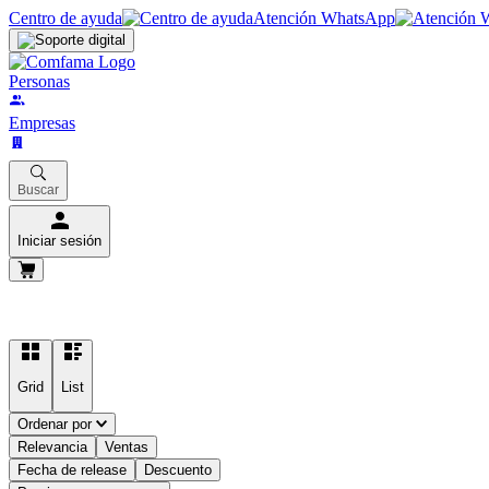
Centro de ayuda
Atención WhatsApp
Personas
Empresas
Buscar
Iniciar sesión
Grid
List
Ordenar por
Relevancia
Ventas
Fecha de release
Descuento