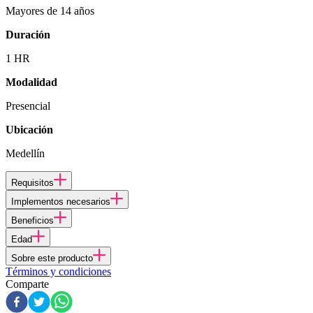
Mayores de 14 años
Duración
1 HR
Modalidad
Presencial
Ubicación
Medellín
Requisitos
Implementos necesarios
Beneficios
Edad
Sobre este producto
Términos y condiciones
Comparte