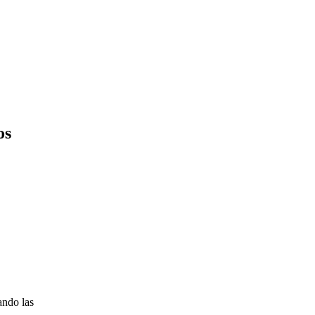
os
ando las