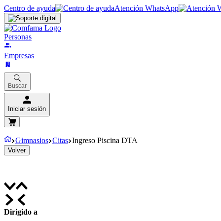
Centro de ayuda
Atención WhatsApp
Personas
Empresas
Buscar
Iniciar sesión
Gimnasios
Citas
Ingreso Piscina DTA
Volver
Dirigido a