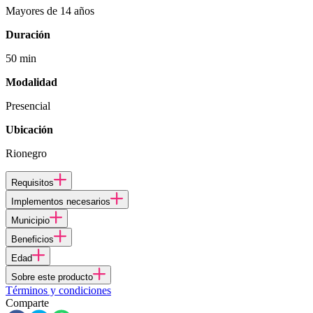
Mayores de 14 años
Duración
50 min
Modalidad
Presencial
Ubicación
Rionegro
Requisitos
Implementos necesarios
Municipio
Beneficios
Edad
Sobre este producto
Términos y condiciones
Comparte