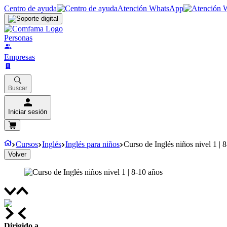
Centro de ayuda
Atención WhatsApp
Personas
Empresas
Buscar
Iniciar sesión
Cursos
Inglés
Inglés para niños
Curso de Inglés niños nivel 1 | 
Volver
Dirigido a